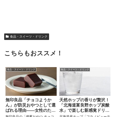
食品・スイーツ・ドリンク
こちらもおススメ！
食品・スイーツ・ドリンク
食品・スイーツ・ドリンク
無印良品「チョコようか
天然ホップの香りが贅沢！
ん」が防災おやつとして選
「北海道富良野ホップ炭酸
ばれる理由——女性のため
水」で楽しむ新感覚ドリン
のやさしい備蓄ガイド——
クとおすすめ活用法
無印良品の「備蓄おやつ チョコ
北海道産ホップ「フラノビューテ