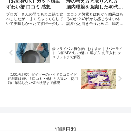
【お刺身OK】カット済生
理の考え方と取り入れ方
ずわい蟹 口コミ 感想
腸内環境を意識した40代か
らのコンディションケア完
ブロガーさんの間でもカニ鍋で食
エコシア酵素とは何か？効果はあ
全ガイド
べましたが、甘くてふっくらして
るのか？40代から感じやすい体
いて美味しかったです唯一少し残
調変化と向き合うために、腸内環
念だったのは、肩肉がカニの1/3
境や食生活を意識した考え方と取
を占めていたことです。と人気沸
り入れ方をわかりやすく解説しま
騰中の【お刺身OK】カット済生
す。
ずわい蟹ちょうど、期間限定にな
ったばかりみたいで、結構、売...
鉄フライパン初心者におすすめ｜リバーライ
ト「極JAPAN」の魅力･選び方･お手入れ･デ
メリットまで解説
【100均比較】ダイソーのハイドロコロイド
絆創膏は買い？口コミ・他社との違い・使用
前に確認したい傷の状態まで解説
通販日和