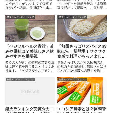
ようかん」が“おいしくて備蓄で
ィ」を使った無糖炭酸水「北海道
きない”と話題。長期保存・非常
富良野ホップ炭酸水」。香り豊か
時の食べやすさ・口コミまで丁寧
な大人の味わいと、おすすめの飲
に解説。初心者でも今日からでき
み方・アレンジレシピを紹介しま
食品・スイーツ・ドリンク
食品・スイーツ・ドリンク
るやさしい防災の始め方を紹介し
す。
ます。
「ベジフルヘルス青汁」苦
「無限さっぱりスパイスby
みや風味は？美味しさと飲
味ぽん」新登場！サクサク
みやすさを重要視
食感で料理がもっと楽し
く！
多くの人が青汁の特有の苦みや風
無限さっぱりスパイスby味ぽん
味に違和感を感じることはよくあ
の魅力を徹底解説！無限さっぱり
ります。「ベジフルヘルス青汁」
スパイスby味ぽんの魅力を徹底
は、美味しさと飲みやすさを最重
解説します。粉末タイプでさっぱ
要視この青汁は、九州で育った
り味が楽しめる新しい調味料につ
食品・スイーツ・ドリンク
食品・スイーツ・ドリンク
21種類の野菜を使い、人工添加
いて、特徴や使い方、口コミまで
物を加えずに自然な甘さを実現し
詳しく紹介していきます！【まと
ています。 黒糖ときなこを加え
め買い2本セット】 mizka...
る...
楽天ランキング受賞☆カニ
エコシア酵素とは？体調管