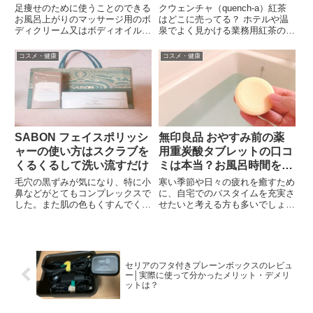
種類・味の違い・選び方ま
足痩せのために使うことのできる
クウェンチャ（quench-a）紅茶
で
お風呂上がりのマッサージ用のボ
はどこに売ってる？ ホテルや温
ディクリーム又はボディオイルを
泉でよく見かける業務用紅茶の購
探すことに悩んでいました。・身
入先を解説。スーパーで買えない
体の保湿もしたい・マッサージ用
理由、個人購入の可否、種類や味
コスメ・健康
コスメ・健康
に滑りも良い・ベタつかない・肌
の違い、向いている人までわかり
が荒れない・値段も手頃こんなオ
やすくまとめました。
イルを探していてました。クナ
イ...
SABON フェイスポリッシ
無印良品 おやすみ前の薬
ャーの使い方はスクラブを
用重炭酸タブレットの口コ
くるくるして洗い流すだけ
ミは本当？お風呂時間を格
上げする理由
毛穴の黒ずみが気になり、特に小
寒い季節や日々の疲れを癒すため
鼻などがとてもコンプレックスで
に、自宅でのバスタイムを充実さ
した。また肌の色もくすんでくる
せたいと考える方も多いでしょ
こともあり、特に顔は1番目立つ
う。お風呂にゆっくり浸かること
ところでなにをしてもその時だけ
で、心も体もリラックスでき、1
しか効果がありませんでした。肌
日の疲れをしっかりと取り除くこ
を透明感のある明るく綺麗なもの
とができます。特に、冷え込む夜
にしたくて色々試したり、調べ
や仕事や家事で忙しい日々を過ご
セリアのフタ付きプレーンボックスのレビュ
た...
し...
ー│実際に使って分かったメリット・デメリ
ットは？