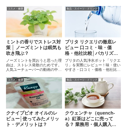
コスメ・健康
食品・スイーツ・ドリンク
ミントの香りでストレス対
ブリタ リクエリの徹底レ
策 │ ノーズミントは眠気も
ビュー 口コミ・味・価
吹き飛ぶ？
格・他社比較│バカリズム
さん愛用「家事ヤロウ 夏
ノーズミントを買おうと思った理
ブリタの人気浄水ポット「リクエ
の爆売れ家事お悩みグッズ
由は、ストレス発散のためです。
リ」を実際にレビュー！味・使い
人気ユーチューバーの動画の中で
やすさ・口コミ・価格・他社比
15」で話題
ストレス対策の特集があり、その
較・お手入れ・FAQまで徹底検
中で紹介されたストレス対策のひ
証。初心者でも安心して使えるコ
コスメ・健康
食品・スイーツ・ドリンク
とつとして、ミントの香りが効果
ツと、お得な購入方法も紹介しま
があるということが紹介されてい
す。
ました。香りでストレス対策は
全...
クナイプビオ オイルのレ
クウェンチャ（quench-
ビュー│使ってみたメリッ
a）紅茶はどこに売って
ト・デメリットは？
る？ 業務用・個人購入・