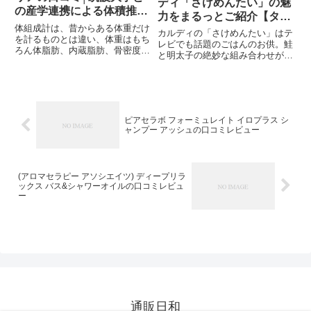
ディ「さけめんたい」の魅
の産学連携による体積推定
力をまるっとご紹介【タミ
方式
体組成計は、昔からある体重だけ
様のお告げ】
カルディの「さけめんたい」はテ
を計るものとは違い、体重はもち
レビでも話題のごはんのお供。鮭
ろん体脂肪、内蔵脂肪、骨密度、
と明太子の絶妙な組み合わせがク
基礎代謝、BMIなど様々な健康や
セになる！簡単アレンジレシピや
ダイエットに役立つ数値を計るこ
口コミ、栄養面、通販情報もまる
とができます。毎日の健康管理や
ごと紹介。
ダイエットには欠かせないアイテ
ムで自分の今のカラダの状態を...
ピアセラボ フォーミュレイト イロプラス シ
ャンプー アッシュの口コミレビュー
(アロマセラピー アソシエイツ) ディープリラ
ックス バス&シャワーオイルの口コミレビュ
ー
通販日和