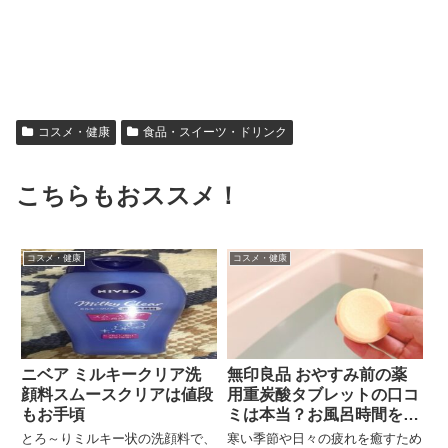
コスメ・健康
食品・スイーツ・ドリンク
こちらもおススメ！
コスメ・健康
コスメ・健康
ニベア ミルキークリア洗
無印良品 おやすみ前の薬
顔料スムースクリアは値段
用重炭酸タブレットの口コ
もお手頃
ミは本当？お風呂時間を格
上げする理由
とろ～りミルキー状の洗顔料で、
寒い季節や日々の疲れを癒すため