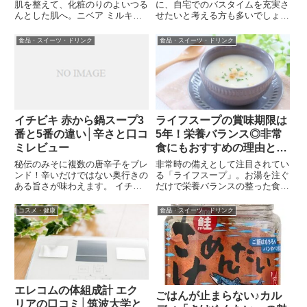
肌を整えて、化粧のりのよいつる
に、自宅でのバスタイムを充実さ
んとした肌へ。ニベア ミルキー
せたいと考える方も多いでしょ
クリア洗顔料スムースクリアは値
う。お風呂にゆっくり浸かること
段もお手頃私がニベア ミルキー
で、心も体もリラックスでき、1
食品・スイーツ・ドリンク
食品・スイーツ・ドリンク
クリア洗顔料 スムースクリアを
日の疲れをしっかりと取り除くこ
買う前に悩んでいたのは、普段か
とができます。特に、冷え込む夜
らの肌のゴワツキと洗顔後のつ
や仕事や家事で忙しい日々を過ご
っ...
し...
イチビキ 赤から鍋スープ3
ライフスープの賞味期限は
番と5番の違い│辛さと口コ
5年！栄養バランス◎非常
ミレビュー
食にもおすすめの理由と
は？
秘伝のみそに複数の唐辛子をブレ
非常時の備えとして注目されてい
ンド！辛いだけではない奥行きの
る「ライフスープ」。お湯を注ぐ
ある旨さが味わえます。 イチビ
だけで栄養バランスの整った食事
キ イチビキ ストレート赤から
が取れる便利な非常食です。賞味
鍋スープ3番 750g×10個 【送
期限はなんと5年！ 長期保存が可
コスメ・健康
食品・スイーツ・ドリンク
料無料】楽天で購入イチビキ ス
能で、いざというときの食事とし
トレート赤から鍋スープ3番と5
て安心して備蓄できます。さら
番の違い 実は私、若い頃...
に、アレルギー特定原材料28品...
エレコムの体組成計 エク
ごはんが止まらない♪カル
リアの口コミ│筑波大学と