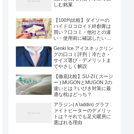
しむ銘菓
【100均比較】ダイソーの
ハイドロコロイド絆創膏は
買い？口コミ・他社との違
い・使用前に確認したい傷
の状態まで解説
Genki Ice アイスネックリン
グの口コミ評判｜冷たさ・
サイズ選び・デメリットま
でやさしく解説
【徹底比較】SU-ZI ( スージ
ー ) MUGONとMUGON 2の
違いとは？いびき対策に最
適な枕はどっち？
アラジン(Ａladdin) グラフ
ァイトヒーターのデメリッ
トは？それでも足元暖房に
選ばれる理由