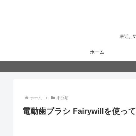
最近、
ホーム
ホーム
未分類
電動歯ブラシ Fairywillを使