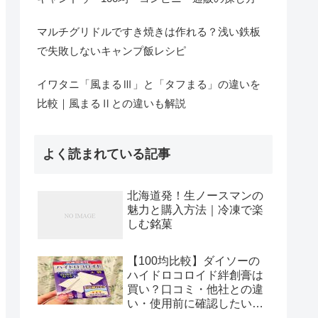
マルチグリドルですき焼きは作れる？浅い鉄板
で失敗しないキャンプ飯レシピ
イワタニ「風まるⅢ」と「タフまる」の違いを
比較｜風まるⅡとの違いも解説
よく読まれている記事
北海道発！生ノースマンの
魅力と購入方法｜冷凍で楽
しむ銘菓
【100均比較】ダイソーの
ハイドロコロイド絆創膏は
買い？口コミ・他社との違
い・使用前に確認したい傷
の状態まで解説