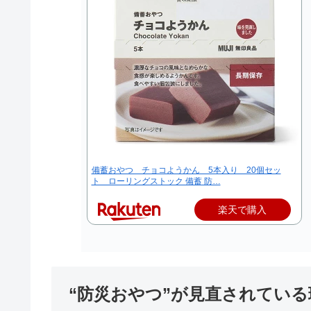
備蓄おやつ チョコようかん 5本入り 20個セッ
ト ローリングストック 備蓄 防…
楽天で購入
“防災おやつ”が見直されてい