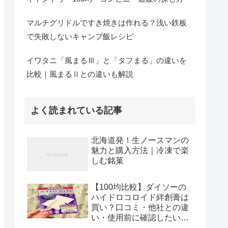
マルチグリドルですき焼きは作れる？浅い鉄板
で失敗しないキャンプ飯レシピ
イワタニ「風まるⅢ」と「タフまる」の違いを
比較｜風まるⅡとの違いも解説
よく読まれている記事
北海道発！生ノースマンの
魅力と購入方法｜冷凍で楽
しむ銘菓
【100均比較】ダイソーの
ハイドロコロイド絆創膏は
買い？口コミ・他社との違
い・使用前に確認したい傷
の状態まで解説