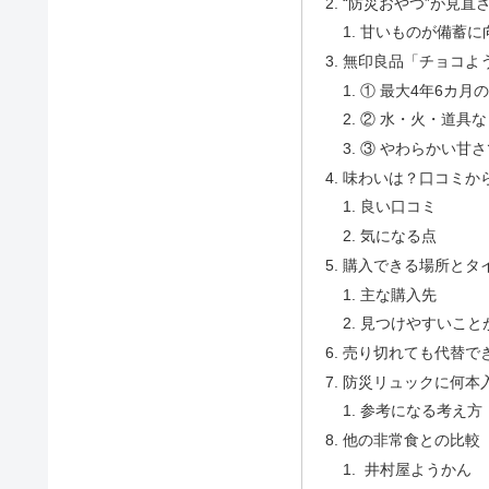
“防災おやつ”が見直
甘いものが備蓄に
無印良品「チョコよ
① 最大4年6カ月
② 水・火・道具
③ やわらかい甘
味わいは？口コミから
良い口コミ
気になる点
購入できる場所とタ
主な購入先
見つけやすいこと
売り切れても代替で
防災リュックに何本
参考になる考え方
他の非常食との比較
井村屋ようかん